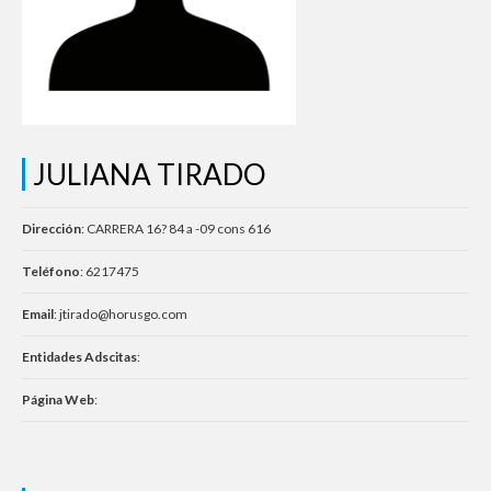
JULIANA TIRADO
Dirección
: CARRERA 16? 84 a -09 cons 616
Teléfono
: 6217475
Email
: jtirado@horusgo.com
Entidades Adscitas
:
Página Web
: